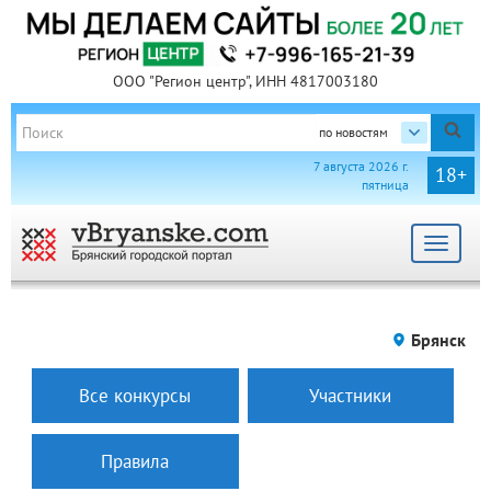
ООО "Регион центр", ИНН 4817003180
по новостям
7 августа 2026 г.
18+
пятница
Toggle
navigat
Брянск
Все конкурсы
Участники
Правила