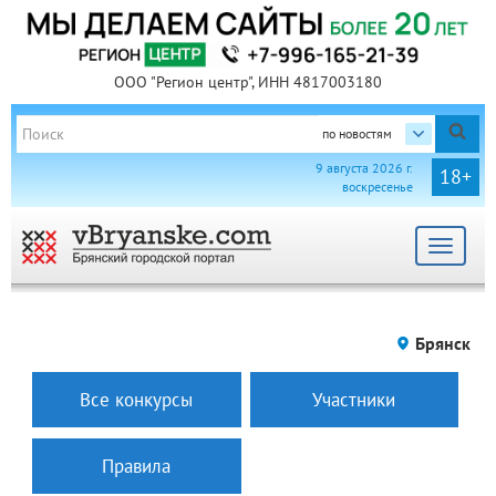
ООО "Регион центр", ИНН 4817003180
по новостям
9 августа 2026 г.
18+
воскресенье
Toggle
navigat
Брянск
Все конкурсы
Участники
Правила