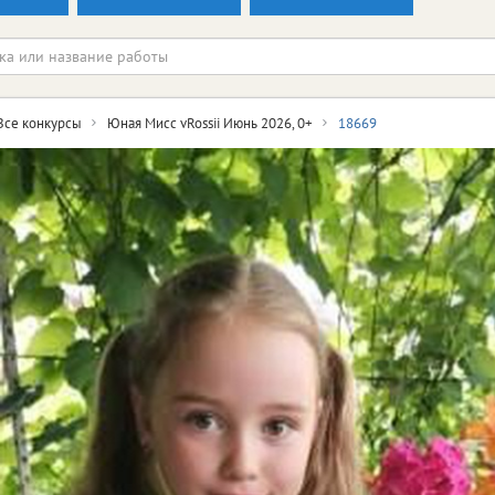
Все конкурсы
Юная Мисс vRossii Июнь 2026, 0+
18669