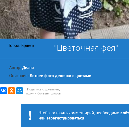
"Цветочная фея"
Город: Брянск
Автор:
Диана
Описание:
Летнее фото девочки с цветами
Поделись с друзьями,
получи больше голосов
Чтобы оставить комментарий, необходимо
войт
или
зарегистрироваться