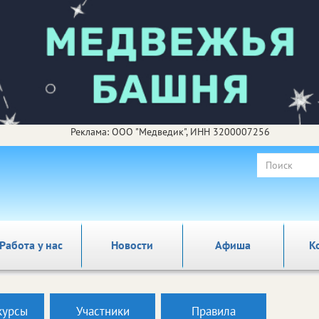
Реклама: ООО "Медведик", ИНН 3200007256
Работа у нас
Новости
Афиша
К
курсы
Участники
Правила