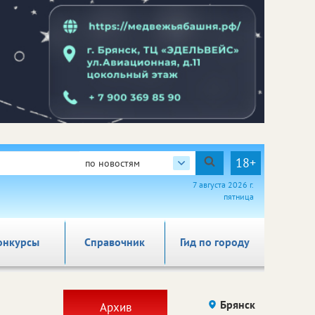
18+
по новостям
7 августа 2026 г.
пятница
онкурсы
Справочник
Гид по городу
Брянск
Архив