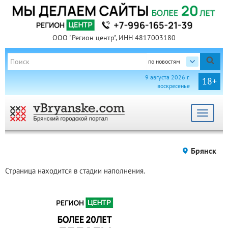
ООО "Регион центр", ИНН 4817003180
по новостям
9 августа 2026 г.
18+
воскресенье
Toggle
navigat
Брянск
Страница находится в стадии наполнения.