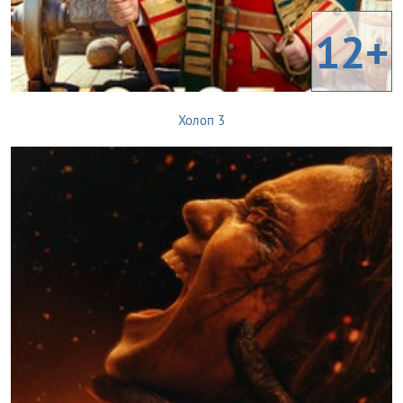
12+
Холоп 3