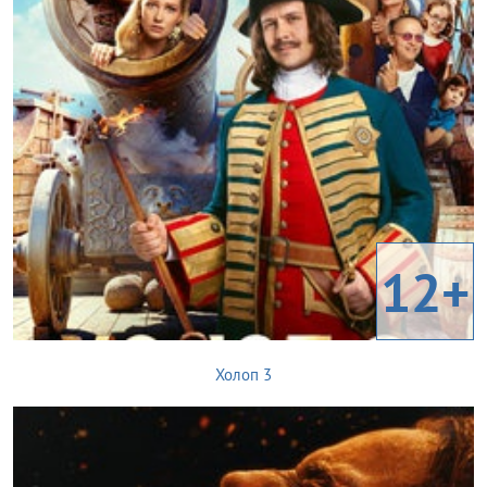
12+
Холоп 3