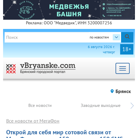
Реклама: ООО "Медведик", ИНН 3200007256
по новостям
6 августа 2026 г.
18+
четверг
Toggle
navigat
Брянск
Все новости
Заводные выходные
Все новости от МегаФон
Открой для себя мир сотовой связи от