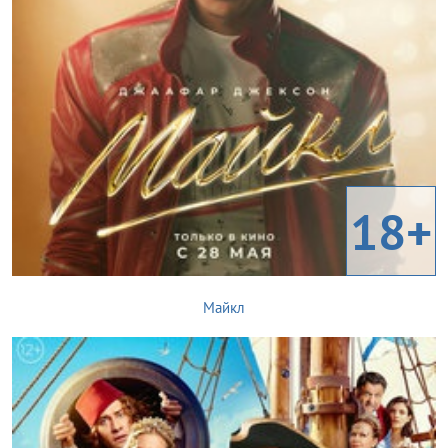
18+
Майкл