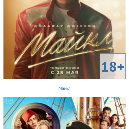
18+
Майкл