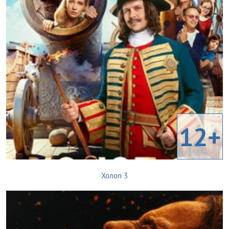
12+
Холоп 3