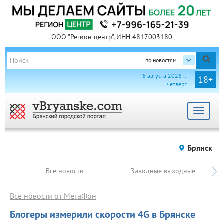
ООО "Регион центр", ИНН 4817003180
по новостям
6 августа 2026 г.
18+
четверг
Toggle
navigat
Брянск
Все новости
Заводные выходные
Все новости от МегаФон
Блогеры измерили скорости 4G в Брянске