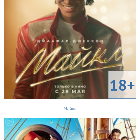
18+
Майкл