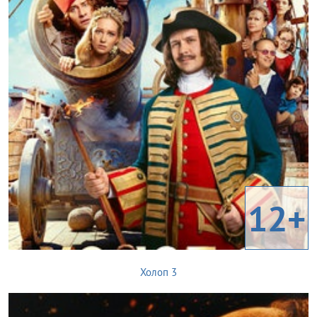
12+
Холоп 3