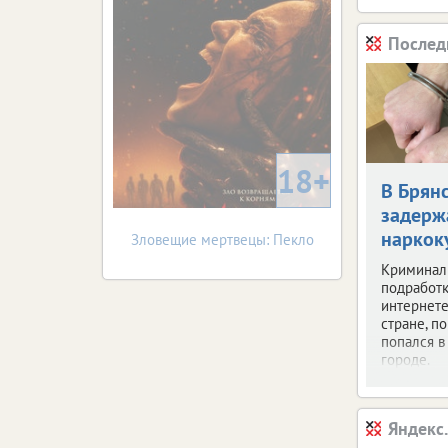
Послед
18+
В Брян
задерж
наркок
Зловещие мертвецы: Пекло
Криминал
подработк
интернете
стране, по
попался 
городе.
Яндекс