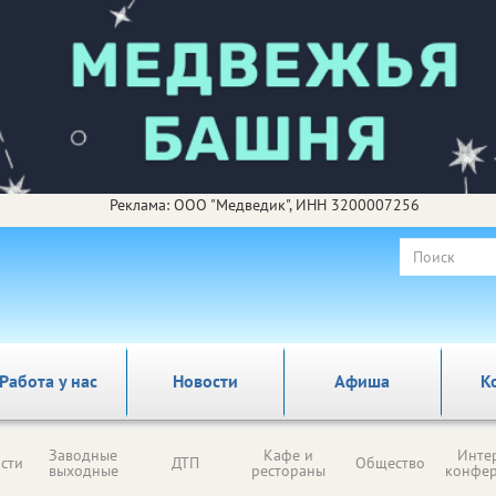
Реклама: ООО "Медведик", ИНН 3200007256
Работа у нас
Новости
Афиша
К
Заводные
Кафе и
Инте
сти
ДТП
Общество
выходные
рестораны
конфе