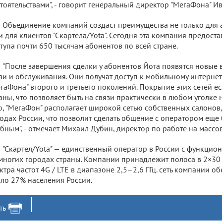
тоятельствами", - говорит генеральный директор "МегаФона" Ив
Объединение компаний создаст преимущества не только для 
и для клиентов "Скартела/Yota". Сегодня эта компания предоста
тупа почти 650 тысячам абонентов по всей стране.
"После завершения сделки у абонентов Йота появятся новые 
зи и обслуживания. Они получат доступ к мобильному интернет
гаФона" второго и третьего поколений. Покрытие этих сетей ес
аны, что позволяет быть на связи практически в любом уголке
о, "МегаФон" располагает широкой сетью собственных салонов
одах России, что позволит сделать общение с оператором еще
бным", - отмечает Михаил Дубин, директор по работе на массо
"Скартел/Yota" — единственный оператор в России с функцио
многих городах страны. Компании принадлежит полоса в 2×30
ктра частот 4G / LTE в диапазоне 2,5–2,6 ГГц. сеть компании 
ло 27% населения России.
ть