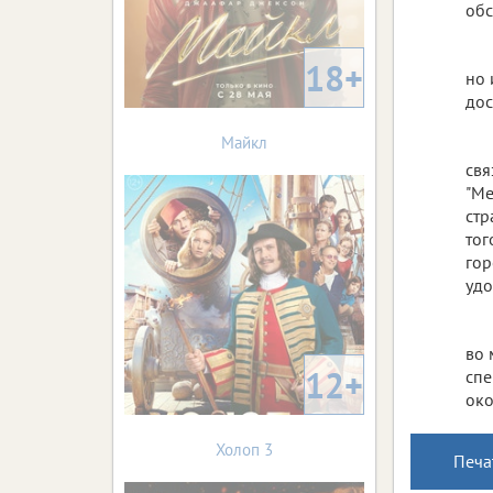
обс
18+
но 
дос
Майкл
свя
"Ме
стр
тог
гор
удо
во 
12+
спе
око
Холоп 3
Печа