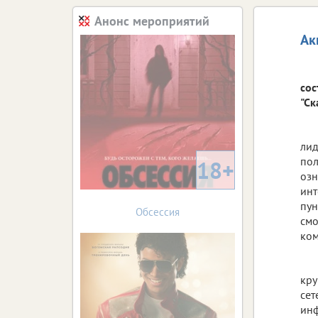
Анонс мероприятий
Ак
сос
"Ск
лид
пол
18+
озн
инт
пун
Обсессия
смо
ком
кру
сет
инф