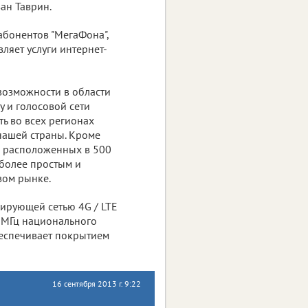
ан Таврин.
абонентов "МегаФона",
вляет услуги интернет-
возможности в области
у и голосовой сети
ть во всех регионах
 нашей страны. Кроме
, расположенных в 500
 более простым и
вом рынке.
нирующей сетью 4G / LTE
 МГц национального
обеспечивает покрытием
16 сентября 2013 г. 9:22