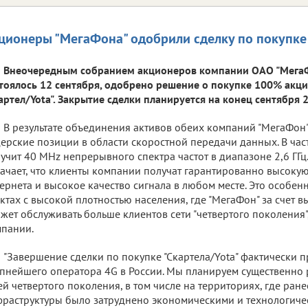
ционеры "МегаФона" одобрили сделку по покупке 
Внеочередным собранием акционеров компании ОАО "МегаФ
тоялось 12 сентября, одобрено решение о покупке 100% акц
артел/Yota". Закрытие сделки планируется на конец сентября 
В результате объединения активов обеих компаний "МегаФон"
ерские позиции в области скоростной передачи данных. В час
учит 40 MHz непрерывного спектра частот в диапазоне 2,6 ГГц.
ачает, что клиенты компании получат гарантированно высоку
ернета и высокое качество сигнала в любом месте. Это особе
ктах с высокой плотностью населения, где "МегаФон" за счет в
жет обслуживать больше клиентов сети "четвертого поколения"
пании.
"Завершение сделки по покупке "Скартела/Yota" фактически 
пнейшего оператора 4G в России. Мы планируем существенно
ей четвертого поколения, в том числе на территориях, где ран
раструктуры было затруднено экономическими и технологич