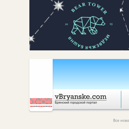
Все ново