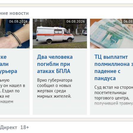
ние новости
06.08.2026
06.08.2026
06.08
ске
Два человека
ТЦ выплатит
али
погибли при
полмиллиона 
урьера
атаках БПЛА
падение с
пандуса
ьную
Врио губернатора
у он нашел в
сообщил о новых
Суд встал на сторон
. Ездил по
жертвах среди
посетительницы
ка не
мирных жителей.
торгового центра,
в нашем
получившей травму
.Директ