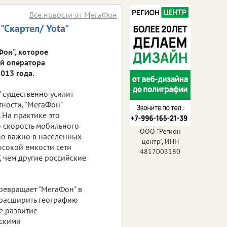
Все новости от МегаФон
"Скартел/ Yota"
он", которое
ий оператора
2013 года.
 существенно усилит
тности, "МегаФон"
 На практике это
ю скорость мобильного
ООО "Регион
нно важно в населенных
центр", ИНН
ысокой емкости сети
4817003180
, чем другие российские
превращает "МегаФон" в
 расширить географию
ее развитие
ескими