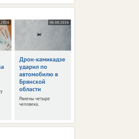
.2026
06.08.2026
Дрон-камикадзе
за
ударил по
автомобилю в
Брянской
области
у
Ранены четыре
человека.
.