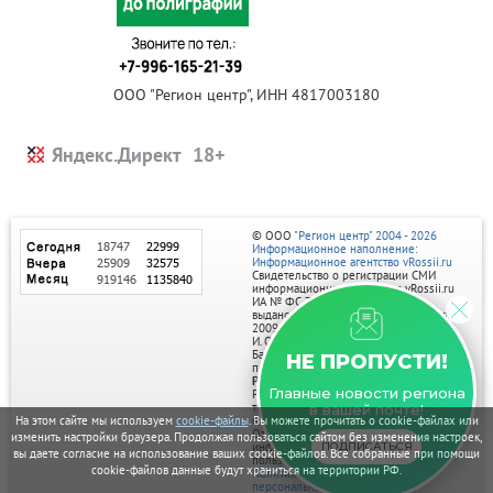
ООО "Регион центр", ИНН 4817003180
Яндекс.Директ
© ООО
"Регион центр" 2004 - 2026
Информационное наполнение:
Информационное агентство vRossii.ru
Свидетельство о регистрации СМИ
информационного агентства vRossii.ru
ИА № ФС 77‑35502
выдано РОСКОМНАДЗОРом 04 марта
2009г.
И. О. Главного редактора Нарыков А. Н.
Баннеры на портале размещаются на
НЕ ПРОПУСТИ!
правах рекламы.
Реклама на портале:
Главные новости региона
Рекламное агентство "Умный маркетинг"
тел. 7-910-267-70-40,
в вашей почте!
email: umnyy.marketing@yandex.ru
На этом сайте мы используем
cookie-файлы
. Вы можете прочитать о cookie-файлах или
Отдельные публикации могут содержать
изменить настройки браузера. Продолжая пользоваться сайтом без изменения настроек,
информацию, не предназначенную для
ПОДПИСАТЬСЯ
вы даете согласие на использование ваших cookie-файлов. Все собранные при помощи
пользователей до 18 лет.
cookie-файлов данные будут храниться на территории РФ.
Политика в отношении обработки
персональных данных