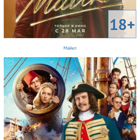
18+
Майкл