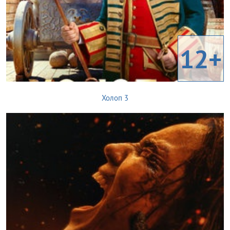
12+
Холоп 3