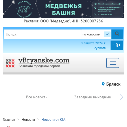
Реклама: ООО "Медведик", ИНН 3200007256
по новостям
8 августа 2026 г.
18+
суббота
Toggle
navigat
Брянск
Все новости
Заводные выходные
Главная
Новости
Новости от KIA