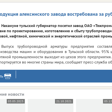
одукция алексинского завода востребована за р
Накануне тульский губернатор посетил завод ОАО «Тяжпром
ане по проектированию, изготовлению и сбыту трубопроводн
овой, нефтяной, химической и энергетической отраслей пром
Выпуск трубопроводной арматуры предприятия составл
изводства машин и оборудования в Тульской области. 95%
тяной промышленности выходит из цехов этого предприятия.
портируется во многие страны мира, сообщает пресс-служба о
ть
ние новости
03.05.2023
21.10.2021
05.1