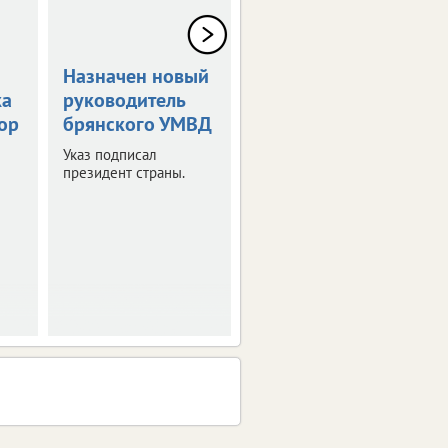
Назначен новый
Ушла из жизни
ка
руководитель
главный
ор
брянского УМВД
инженер
брянского ТЮЗа
Указ подписал
президент страны.
Скоропостижно
скончалась Наталья
Алхимова.