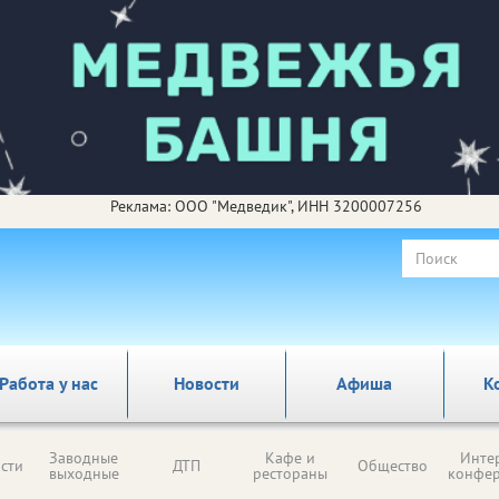
Реклама: ООО "Медведик", ИНН 3200007256
Работа у нас
Новости
Афиша
К
Заводные
Кафе и
Инте
сти
ДТП
Общество
выходные
рестораны
конфе