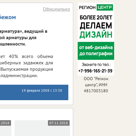
Официально
убежом
арматура», ведущий в
ой арматуры для
ышленности.
яет 40% всего объема
 шиберных задвижек для
 Выпускаемая продукция
бладминистрации.
ООО "Регион
центр", ИНН
19 февраля 2008 г. 13:38
4817003180
2.2018
07.11.2018
19.09.2018