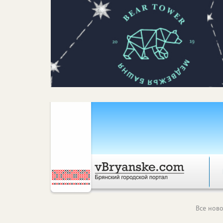
Все ново