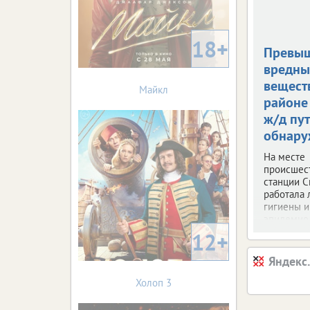
18+
Превы
вредны
вещест
Майкл
районе
ж/д пут
обнару
На месте
происшес
станции С
работала 
гигиены и
эпидемио
12+
Яндекс
Холоп 3