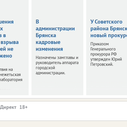
шения
В
У Советского
х
администрации
района Брянс
в в
Брянска
новый прокур
 взрыва
кадровые
Приказом
ей не
изменения
Генерального
прокурора РФ
жено
Назначены замглавы и
утвержден Юрий
руководитель аппарата
Петровский.
городской
твия на
администрации.
нежетьская
лаборатория
логии.
.Директ