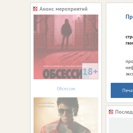
Анонс мероприятий
Пр
стр
газ
про
неф
18+
экс
Обсессия
Печа
Послед