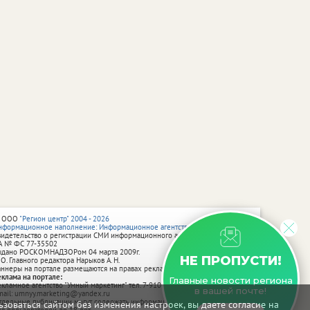
 ООО
"Регион центр" 2004 - 2026
нформационное наполнение: Информационное агентство vRossii.ru
видетельство о регистрации СМИ информационного агентства vRossii.ru
А № ФС 77‑35502
ыдано РОСКОМНАДЗОРом 04 марта 2009г.
НЕ ПРОПУСТИ!
 О. Главного редактора Нарыков А. Н.
аннеры на портале размещаются на правах рекламы.
еклама на портале:
Главные новости региона
екламное агентство "Умный маркетинг" тел. 7-910-267-70-40,
в вашей почте!
mail: umnyy.marketing@yandex.ru
тдельные публикации могут содержать информацию, не предназначенную
зоваться сайтом без изменения настроек, вы даете согласие на
ля пользователей до 18 лет.