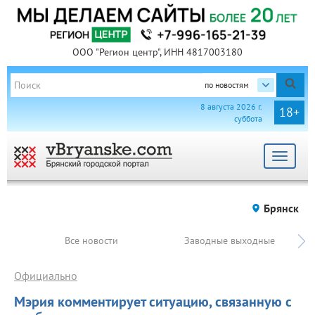
ООО "Регион центр", ИНН 4817003180
по новостям
8 августа 2026 г.
18+
суббота
Toggle
navigat
Брянск
Все новости
Заводные выходные
Официально
Мэрия комментирует ситуацию, связанную с