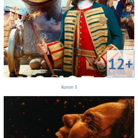
12+
Холоп 3