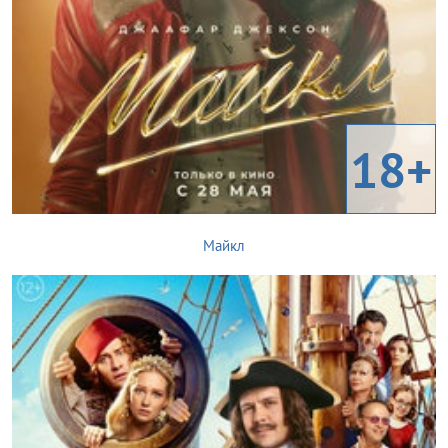
18+
Майкл