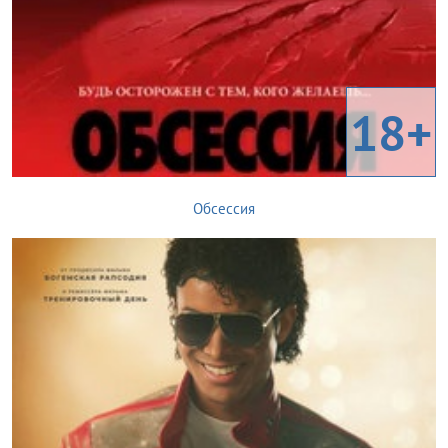
18+
Обсессия