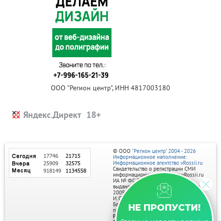
ООО "Регион центр", ИНН 4817003180
Яндекс.Директ
© ООО
"Регион центр" 2004 - 2026
Информационное наполнение:
Информационное агентство vRossii.ru
Свидетельство о регистрации СМИ
информационного агентства vRossii.ru
ИА № ФС 77‑35502
выдано РОСКОМНАДЗОРом 04 марта
2009г.
И. О. Главного редактора Нарыков А. Н.
Баннеры на портале размещаются на
НЕ ПРОПУСТИ!
правах рекламы.
Реклама на портале: