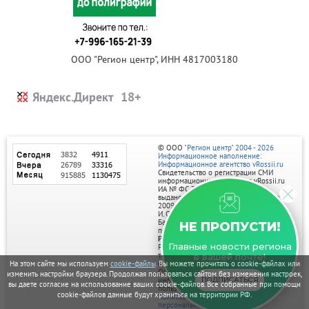
ООО "Регион центр", ИНН 4817003180
Яндекс.Директ
© ООО
"Регион центр" 2004 - 2026
Информационное наполнение:
Информационное агентство vRossii.ru
Свидетельство о регистрации СМИ
информационного агентства vRossii.ru
ИА № ФС 77‑35502
выдано РОСКОМНАДЗОРом 04 марта
2009г.
И. О. Главного редактора Нарыков А. Н.
Баннеры на портале размещаются на
НЕ ПРОПУСТИ!
правах рекламы.
Реклама на портале:
Главные новости региона
Рекламное агентство "Умный маркетинг"
тел. 7-910-267-70-40,
в вашей почте!
email: umnyy.marketing@yandex.ru
На этом сайте мы используем
cookie-файлы
. Вы можете прочитать о cookie-файлах или
Отдельные публикации могут содержать
изменить настройки браузера. Продолжая пользоваться сайтом без изменения настроек,
информацию, не предназначенную для
ПОДПИСАТЬСЯ
вы даете согласие на использование ваших cookie-файлов. Все собранные при помощи
пользователей до 18 лет.
cookie-файлов данные будут храниться на территории РФ.
Политика в отношении обработки
персональных данных