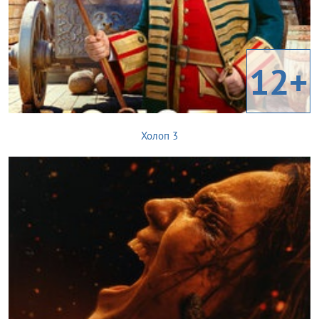
12+
Холоп 3