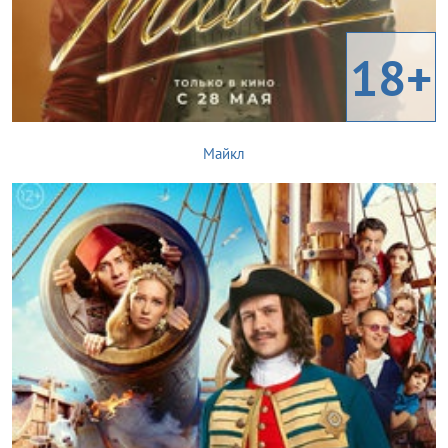
18+
Майкл