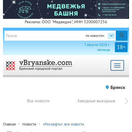
Реклама: ООО "Медведик", ИНН 3200007256
по новостям
7 августа 2026 г.
18+
пятница
Toggle
navigat
Брянск
Все новости
Заводные выходные
Главная
Новости
«Роснефть»: все новости