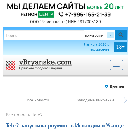
ООО "Регион центр", ИНН 4817003180
по новостям
9 августа 2026 г.
18+
воскресенье
Toggle
navigat
Брянск
Все новости
Заводные выходные
Все новости Tele2
Tele2 запустила роуминг в Исландии и Уганде