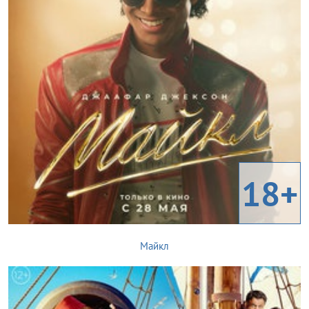
18+
Майкл