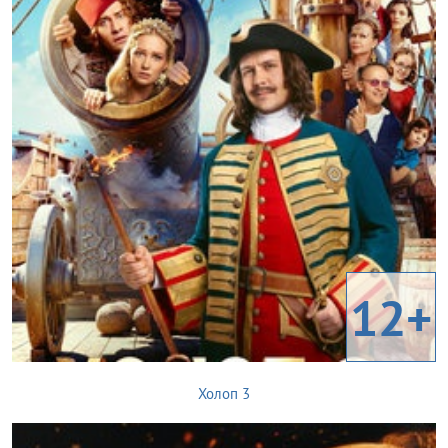
12+
Холоп 3