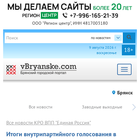
ООО "Регион центр", ИНН 4817003180
по новостям
9 августа 2026 г.
18+
воскресенье
Toggle
navigat
Брянск
Все новости
Заводные выходные
Все новости КРО ВПП "Единая Россия"
Итоги внутрипартийного голосования в