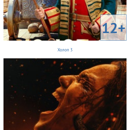
12+
Холоп 3