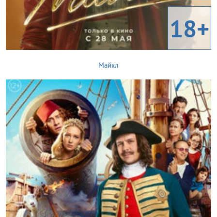
18+
Майкл