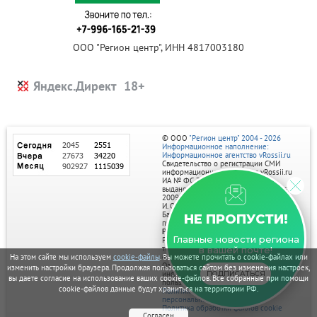
ООО "Регион центр", ИНН 4817003180
Яндекс.Директ
© ООО
"Регион центр" 2004 - 2026
Информационное наполнение:
Информационное агентство vRossii.ru
Свидетельство о регистрации СМИ
информационного агентства vRossii.ru
ИА № ФС 77‑35502
выдано РОСКОМНАДЗОРом 04 марта
2009г.
И. О. Главного редактора Нарыков А. Н.
Баннеры на портале размещаются на
НЕ ПРОПУСТИ!
правах рекламы.
Реклама на портале:
Главные новости региона
Рекламное агентство "Умный маркетинг"
тел. 7-910-267-70-40,
в вашей почте!
email: umnyy.marketing@yandex.ru
На этом сайте мы используем
cookie-файлы
. Вы можете прочитать о cookie-файлах или
Отдельные публикации могут содержать
изменить настройки браузера. Продолжая пользоваться сайтом без изменения настроек,
информацию, не предназначенную для
ПОДПИСАТЬСЯ
вы даете согласие на использование ваших cookie-файлов. Все собранные при помощи
пользователей до 18 лет.
cookie-файлов данные будут храниться на территории РФ.
Политика в отношении обработки
персональных данных
Политика обработки файлов cookie
Согласен