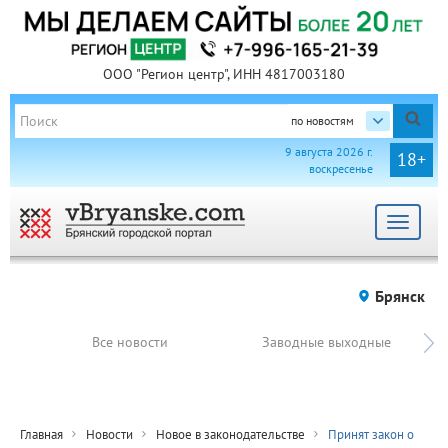
ООО "Регион центр", ИНН 4817003180
по новостям
9 августа 2026 г.
18+
воскресенье
Toggle
navigat
Брянск
Все новости
Заводные выходные
Главная
Новости
Новое в законодательстве
Принят закон о