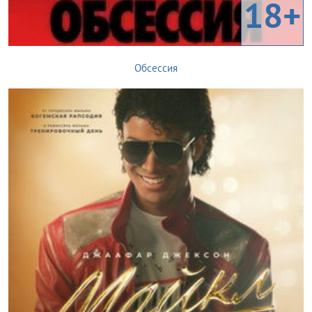
18+
Обсессия