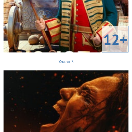
12+
Холоп 3