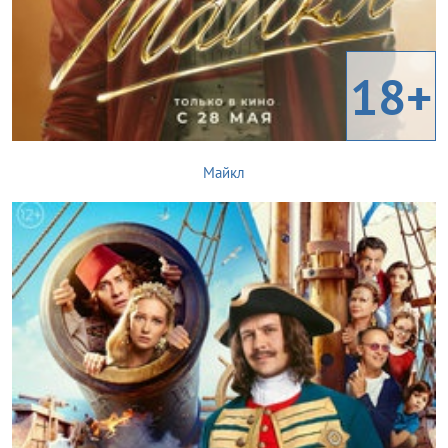
18+
Майкл