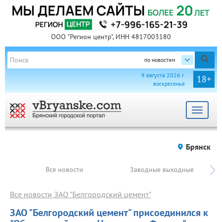
ООО "Регион центр", ИНН 4817003180
по новостям
9 августа 2026 г.
18+
воскресенье
Toggle
navigat
Брянск
Все новости
Заводные выходные
Все новости ЗАО "Белгородский цемент"
ЗАО "Белгородский цемент" присоединился к