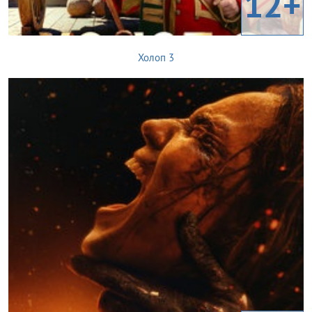
12+
Холоп 3