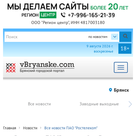
ООО "Регион центр", ИНН 4817003180
по новостям
9 августа 2026 г.
18+
воскресенье
Toggle
navigat
Брянск
Все новости
Заводные выходные
Главная
Новости
Все новости ПАО "Ростелеком"