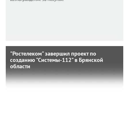
"Ростелеком" завершил проект по
"Ростелеком" завершил проект по
созданию "Системы-112" в Брянской
созданию "Системы-112" в Брянской
области
области
15 января 2018 г. 15:51
Все диспетчерские службы области связаны единой
информационной сетью.