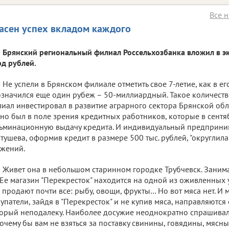
Все н
асен успех вкладом каждого
Брянский региональный филиал Россельхозбанка вложил в э
д рублей.
Не успели в Брянском филиале отметить свое 7-летие, как в ег
значился еще один рубеж – 50-миллиардный. Такое количест
иал инвестировал в развитие аграрного сектора Брянской обла
но был в поле зрения кредитных работников, которые в сент
ьминационную выдачу кредита. И индивидуальный предприним
тушева, оформив кредит в размере 500 тыс. рублей, "округлила
жений.
Живет она в небольшом старинном городке Трубчевск. Занима
 Ее магазин "Перекресток" находится на одной из оживленных 
 продают почти все: рыбу, овощи, фрукты… Но вот мяса нет. И
упатели, зайдя в "Перекресток" и не купив мяса, направляются
орый неподалеку. Наиболее досужие неоднократно спрашивал
почему бы вам не взяться за поставку свинины, говядины, мясны