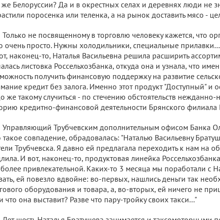
 же Белоруссии? Да и в окрестных селах и деревнях люди не зн
астили поросенка или теленка, а на рынок доставить мясо - це
Только не посвященному в торговлю человеку кажется, что ор
то очень просто. Нужны холодильники, специальные прилавки… 
от, наконец-то, Наталья Васильевна решила расширить ассортим
алась листовка Россельхозбанка, откуда она и узнала, что имен
можность получить финансовую поддержку на развитие сельско
мание кредит без залога. Именно этот продукт "Доступный" и 
о же такому случиться - по стечению обстоятельств нежданно-
орию кредитно-финансовой деятельности Брянского филиала 
Управляющий Трубчевским дополнительным офисом Банка Оль
 такое совпадение, обрадовалась: "Наталью Васильевну Брату
ели Трубчевска. Я давно ей предлагала переходить к нам на об
лила. И вот, наконец-то, продуктовая линейка Россельхозбанка
более привлекательной. Каких-то 3 месяца мы поработали с Н
зать, ей повезло вдвойне: во-первых, нашлись деньги так нео
гового оборудования и товара, а, во-вторых, ей ничего не приш
и что она выставит? Разве что пару-тройку своих такси…"
Лет шесть Наталья Братушева занимается и таксомоторными п