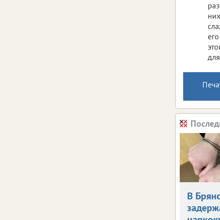
раз
них
сла
его
это
для
Печа
Послед
В Брян
задерж
наркок