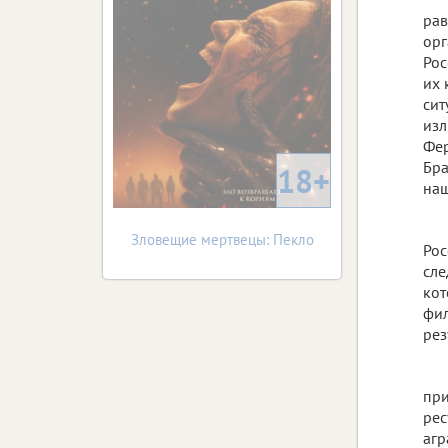
рав
орг
Рос
их 
сит
изл
Фер
Бра
18+
наш
Зловещие мертвецы: Пекло
Рос
сле
кот
фил
рез
при
рес
агр