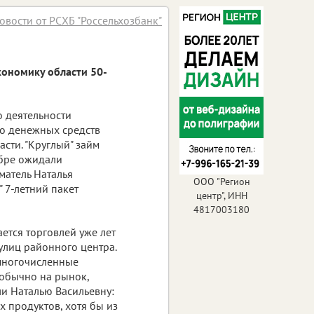
овости от РСХБ "Россельхозбанк"
кономику области 50-
о деятельности
во денежных средств
сти. "Круглый" займ
ябре ожидали
атель Наталья
ООО "Регион
" 7-летний пакет
центр", ИНН
4817003180
ется торговлей уже лет
улиц районного центра.
 многочисленные
 обычно на рынок,
и Наталью Васильевну:
х продуктов, хотя бы из