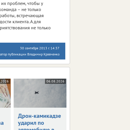
 их проблем, чтобы у
команда – не только
 работы, встречающая
ости клиента. А для
риятствования не только
30 сентября 2013 г. 14:37
Автор публикации Владимир Кравченко
.2026
06.08.2026
Дрон-камикадзе
за
ударил по
автомобилю в