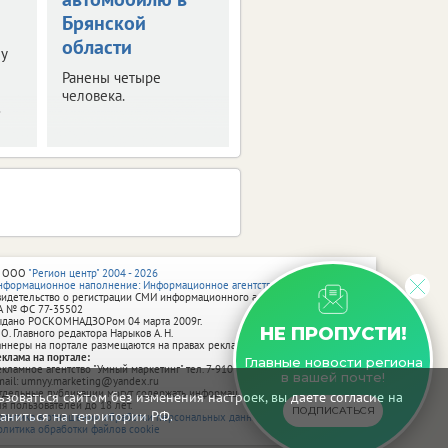
Брянской
области
у
Ранены четыре
человека.
.
 ООО
"Регион центр" 2004 - 2026
нформационное наполнение: Информационное агентство vRossii.ru
видетельство о регистрации СМИ информационного агентства vRossii.ru
А № ФС 77‑35502
ыдано РОСКОМНАДЗОРом 04 марта 2009г.
НЕ ПРОПУСТИ!
 О. Главного редактора Нарыков А. Н.
аннеры на портале размещаются на правах рекламы.
еклама на портале:
Главные новости региона
екламное агентство "Умный маркетинг" тел. 7-910-267-70-40,
в вашей почте!
mail: umnyy.marketing@yandex.ru
тдельные публикации могут содержать информацию, не предназначенную
зоваться сайтом без изменения настроек, вы даете согласие на
ля пользователей до 18 лет.
ПОДПИСАТЬСЯ
аниться на территории РФ.
олитика в отношении обработки персональных данных
олитика обработки файлов cookie