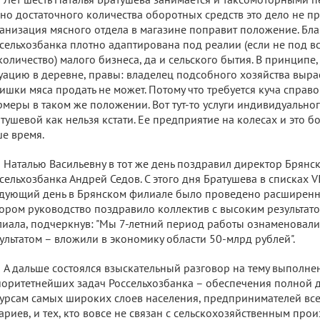
но достаточного количества оборотных средств это дело не пр
анизация мясного отдела в магазине поправит положение. Бла
сельхозбанка плотно адаптирована под реалии (если не под вс
количество) малого бизнеса, да и сельского бытия. В принцип
уацию в деревне, правы: владелец подсобного хозяйства выра
ишки мяса продать не может. Потому что требуется куча справо
меры в таком же положении. Вот тут-то услуги индивидуальн
тушевой как нельзя кстати. Ее предприятие на колесах и это 
е время.
Наталью Васильевну в тот же день поздравил директор Брянс
сельхозбанка Андрей Седов. С этого дня Братушева в списках VI
дующий день в Брянском филиале было проведено расширенно
ором руководство поздравило коллектив с высоким результато
иала, подчеркнув: "Мы 7-летний период работы ознаменовал
ультатом – вложили в экономику области 50-млрд рублей".
А дальше состоялся взыскательный разговор на тему выполне
оритетнейших задач Россельхозбанка – обеспечения полной 
урсам самых широких слоев населения, предпринимателей все
ариев, и тех, кто вовсе не связан с сельскохозяйственным про