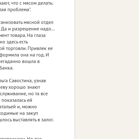
ают, что с мясом делать:
лая проблема".
ганизовать мясной отдел
Да и разрешение надо...
ент товара. На глаза
но здесь есть
й торговли. Привлек ее
оформила она на год. И
негаданно вошла в
Банка.
га Савостина, узнав
шеву хорошо знают
служивание, но та все
 показалась ей
атальей и, можно
бходимые на закуп
лось выставлять в залог.
еревозками. Но все