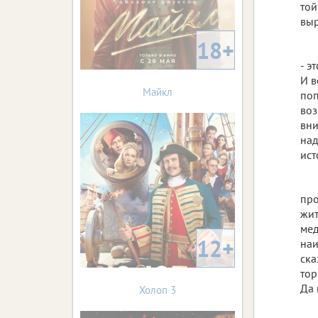
той
выр
18+
- э
И в
Майкл
поп
воз
вни
над
ист
про
жит
мед
12+
наи
ска
тор
Да 
Холоп 3