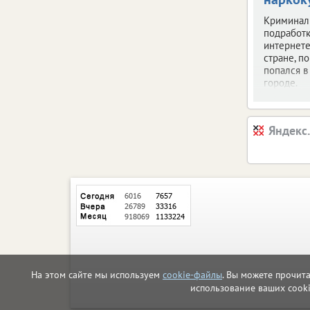
Криминал
подработк
интернете
стране, по
попался 
городе.
Яндекс
На этом сайте мы используем
cookie-файлы
. Вы можете прочит
использование ваших cook