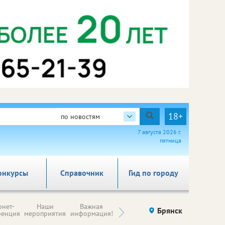
18+
по новостям
7 августа 2026 г.
пятница
онкурсы
Справочник
Гид по городу
Н
рнет-
Наши
Важная
Происшествия
Брянск
Здоровье
комп
ренция
мероприятия
информация!
п
ре