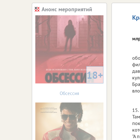
Анонс мероприятий
Кр
млр
обо
фил
дав
18+
кул
Бра
вло
Обсессия
15.
Там
пок
кот
"А 