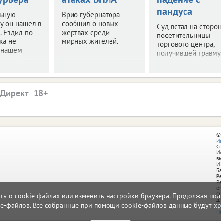
пандуса
ьную
Врио губернатора
у он нашел в
сообщил о новых
Суд встал на сторон
. Ездил по
жертвах среди
посетительницы
ка не
мирных жителей.
торгового центра,
в нашем
получившей травму
.Директ
©
И
С
И
в
И.
Б
Р
Р
e
О
ать о cookie-файлах или изменить настройки браузера. Продолжая поль
д
ie-файлов. Все собранные при помощи cookie-файлов данные будут хр
П
П