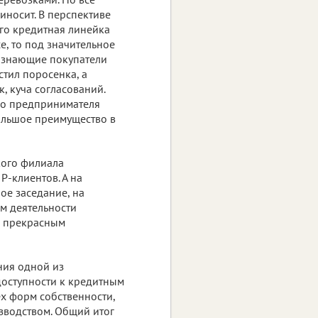
иносит. В перспективе
го кредитная линейка
е, то под значительное
е, знающие покупатели
стил поросенка, а
к, куча согласований.
ого предпринимателя
большое преимущество в
кого филиала
P-клиентов. А на
е заседание, на
м деятельности
и прекрасным
ния одной из
доступности к кредитным
х форм собственности,
изводством. Общий итог