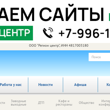
ООО "Регион центр", ИНН 4817003180
Работа у нас
Новости
Афиша
К
Заводные
Кафе и
Инте
сти
ДТП
Общество
выходные
рестораны
конфе