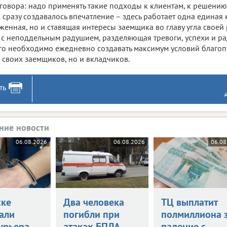
говора: надо применять такие подходы к клиентам, к решению
 сразу создавалось впечатление – здесь работает одна единая 
женная, но и ставящая интересы заемщика во главу угла своей
 с неподдельным радушием, разделяющая тревоги, успехи и рад
го необходимо ежедневно создавать максимум условий благоп
 своих заемщиков, но и вкладчиков.
ть
ние новости
06.08.2026
06.08.2026
06.08
ске
Два человека
ТЦ выплатит
али
погибли при
полмиллиона 
урьера
атаках БПЛА
падение с