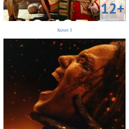
12+
Холоп 3