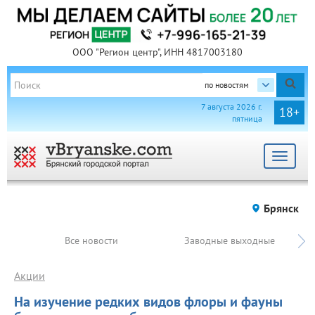
ООО "Регион центр", ИНН 4817003180
по новостям
7 августа 2026 г.
18+
пятница
Toggle
navigat
Брянск
Все новости
Заводные выходные
Акции
На изучение редких видов флоры и фауны