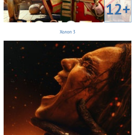
12+
Холоп 3