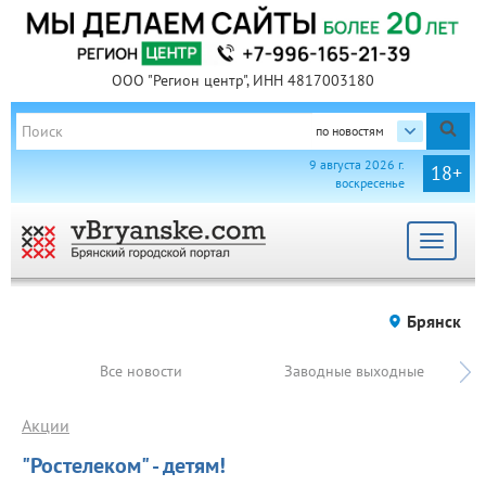
ООО "Регион центр", ИНН 4817003180
по новостям
9 августа 2026 г.
18+
воскресенье
Toggle
navigat
Брянск
Все новости
Заводные выходные
Акции
"Ростелеком" - детям!