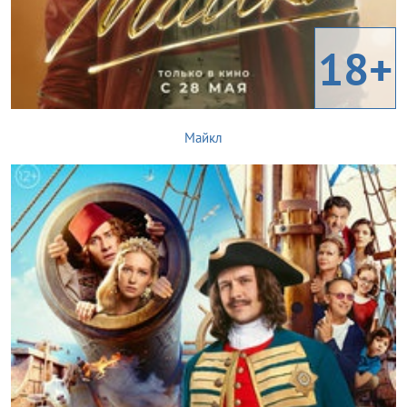
18+
Майкл