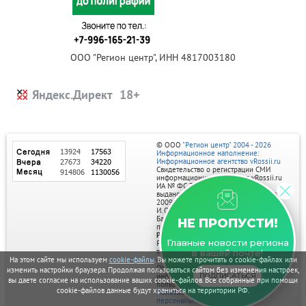
ООО "Регион центр", ИНН 4817003180
Яндекс.Директ
© ООО
"Регион центр" 2004 - 2026
Информационное наполнение:
Информационное агентство vRossii.ru
Свидетельство о регистрации СМИ
информационного агентства vRossii.ru
ИА № ФС 77‑35502
выдано РОСКОМНАДЗОРом 04 марта
2009г.
И. О. Главного редактора Нарыков А. Н.
Баннеры на портале размещаются на
НЕ ПРОПУСТИ!
правах рекламы.
Реклама на портале:
Главные новости региона
Рекламное агентство "Умный маркетинг"
тел. 7-910-267-70-40,
в вашей почте!
email: umnyy.marketing@yandex.ru
На этом сайте мы используем
cookie-файлы
. Вы можете прочитать о cookie-файлах или
Отдельные публикации могут содержать
изменить настройки браузера. Продолжая пользоваться сайтом без изменения настроек,
информацию, не предназначенную для
ПОДПИСАТЬСЯ
вы даете согласие на использование ваших cookie-файлов. Все собранные при помощи
пользователей до 18 лет.
cookie-файлов данные будут храниться на территории РФ.
Политика в отношении обработки
персональных данных