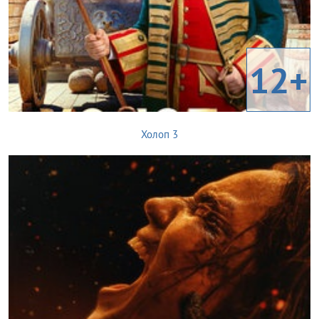
12+
Холоп 3