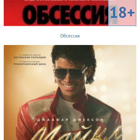
18+
Обсессия