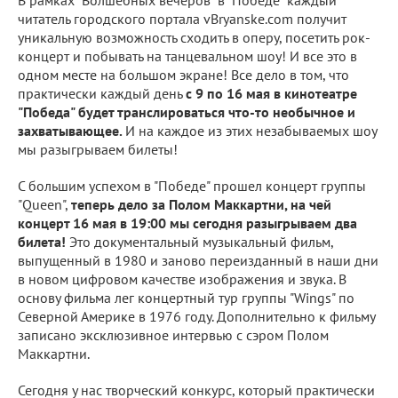
читатель городского портала vBryanske.com получит
уникальную возможность сходить в оперу, посетить рок-
концерт и побывать на танцевальном шоу! И все это в
одном месте на большом экране! Все дело в том, что
практически каждый день
с 9 по 16 мая в кинотеатре
"Победа" будет транслироваться что-то необычное и
захватывающее.
И на каждое из этих незабываемых шоу
мы разыгрываем билеты!
С большим успехом в "Победе" прошел концерт группы
"Queen",
теперь дело за Полом Маккартни, на чей
концерт 16 мая в 19:00 мы сегодня разыгрываем два
билета!
Это документальный музыкальный фильм,
выпущенный в 1980 и заново переизданный в наши дни
в новом цифровом качестве изображения и звука. В
основу фильма лег концертный тур группы "Wings" по
Северной Америке в 1976 году. Дополнительно к фильму
записано эксклюзивное интервью с сэром Полом
Маккартни.
Сегодня у нас творческий конкурс, который практически