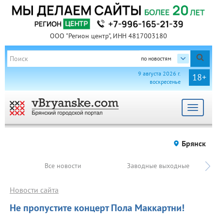
ООО "Регион центр", ИНН 4817003180
по новостям
9 августа 2026 г.
18+
воскресенье
Toggle
navigat
Брянск
Все новости
Заводные выходные
Новости сайта
Не пропустите концерт Пола Маккартни!