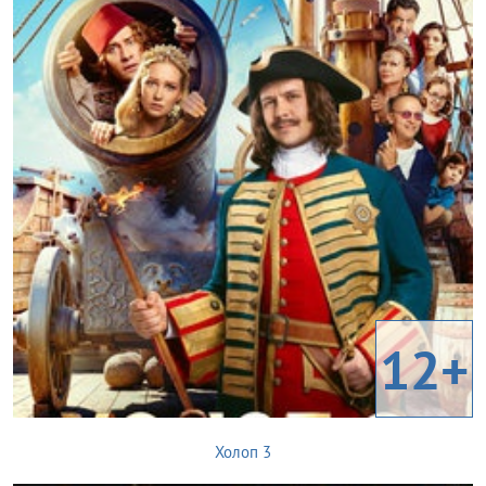
12+
Холоп 3