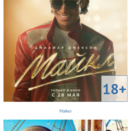
18+
Майкл