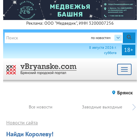
Реклама: ООО "Медведик", ИНН 3200007256
по новостям
8 августа 2026 г.
18+
суббота
Toggle
navigat
Брянск
Все новости
Заводные выходные
Новости сайта
Найди Королеву!