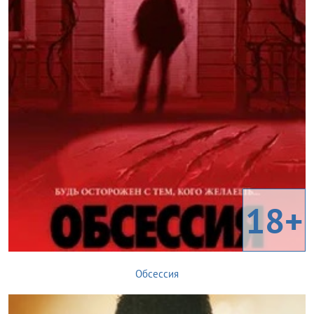
18+
Обсессия