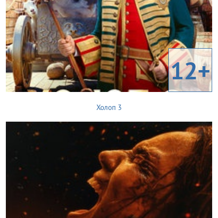
12+
Холоп 3