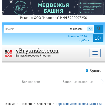
Реклама: ООО "Медведик", ИНН 3200007256
по новостям
8 августа 2026 г.
18+
суббота
Toggle
navigat
Брянск
Все новости
Заводные выходные
Главная
Новости
Общество
Горожане активно обращаются за