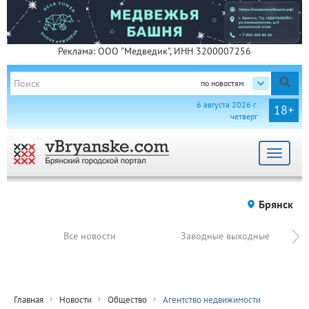
Реклама: ООО "Медведик", ИНН 3200007256
по новостям
6 августа 2026 г.
18+
четверг
Toggle
navigat
Брянск
Все новости
Заводные выходные
Главная
Новости
Общество
Агентство недвижимости