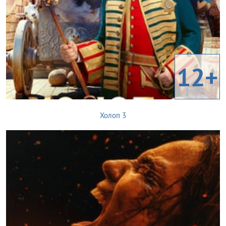
12+
Холоп 3