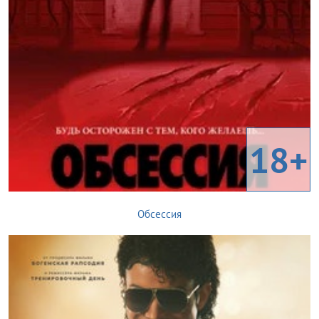
18+
Обсессия