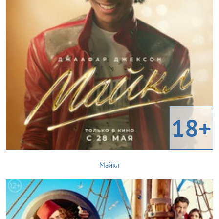
18+
Майкл