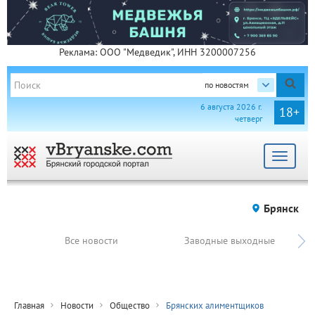
Реклама: ООО "Медведик", ИНН 3200007256
по новостям
6 августа 2026 г.
18+
четверг
Toggle
navigat
Брянск
Все новости
Заводные выходные
Главная
Новости
Общество
Брянских алиментщиков