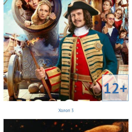
12+
Холоп 3