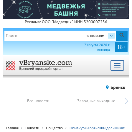
Реклама: ООО "Медведик", ИНН 3200007256
по новостям
7 августа 2026 г.
18+
пятница
Toggle
navigat
Брянск
Все новости
Заводные выходные
Главная
Новости
Общество
Обманутым брянским дольщикам