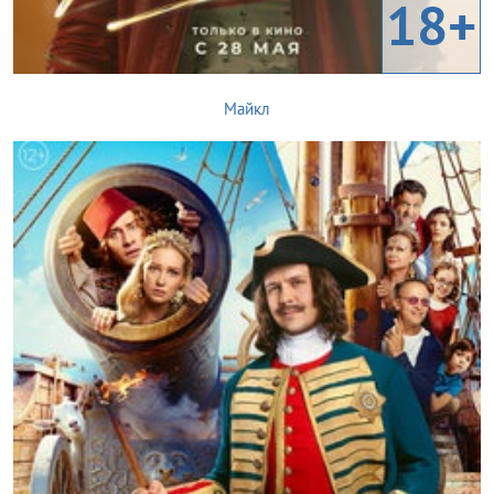
18+
Майкл