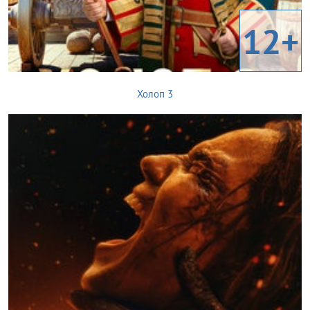
12+
Холоп 3