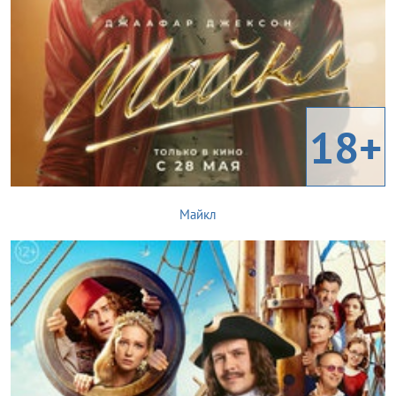
18+
Майкл