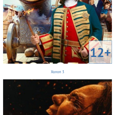
12+
Холоп 3