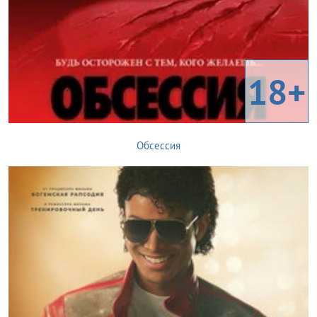
18+
Обсессия