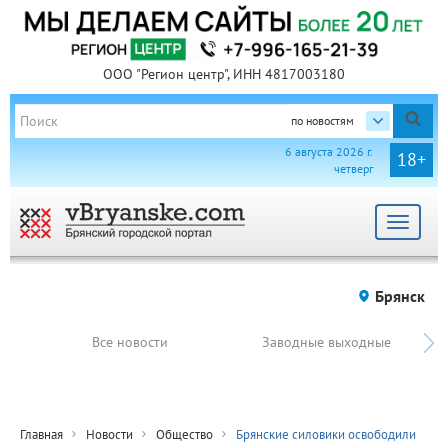
ООО "Регион центр", ИНН 4817003180
по новостям
6 августа 2026 г.
18+
четверг
Toggle
navigat
Брянск
Все новости
Заводные выходные
Главная
Новости
Общество
Брянские силовики освободили