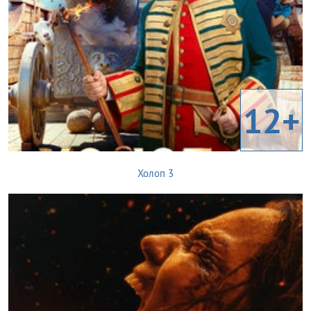
12+
Холоп 3