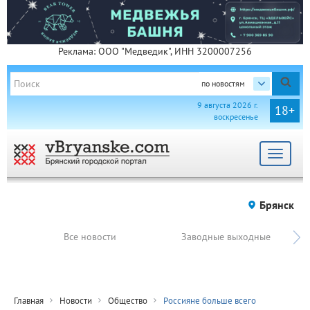
Реклама: ООО "Медведик", ИНН 3200007256
по новостям
9 августа 2026 г.
18+
воскресенье
Toggle
navigat
Брянск
Все новости
Заводные выходные
Главная
Новости
Общество
Россияне больше всего