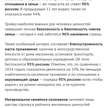
отношения в семье
— во главу угла их ставят
98%
россиян
. В предыдущие 12 лет индекс также не
опускался ниже 94%.
Тройку наиболее важных для человека ценностей
завершает личная
безопасность и безопасность членов
семьи
— сегодня о ней заботятся
96% населения
страны.
Также особенный интерес составляет
благоустроенность
места проживания:
наличие в непосредственной
близости от дома магазинов, остановок транспорта,
детских и образовательных учреждений. Об этом
беспокоятся
93% россиян
. Отметим, что, по сравнению с
2014 годом, показатель увеличился на 10%. Не меньшую
озабоченность население проявляет и по отношению к
окружающей среде
— порядка
93% россиян
хотят, чтобы
рядом с их домом находился лес, а не крупное
производство.
Материальное семейное положение
занимает лишь
шестую строчку в рейтинге жизненных ценностей