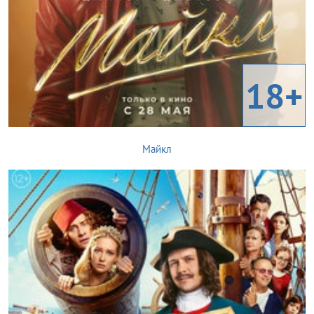
18+
Майкл