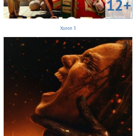
12+
Холоп 3