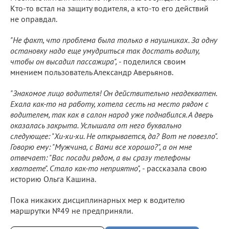
Кто-то встал на защиту водителя, а кто-то его действий
не оправдал.
"Не факт, что проблема была только в наушниках. За одну
остановку надо еще умудриться так достать водилу,
чтобы он высадил пассажира",
- поделился своим
мнением пользователь Александр Аверьянов.
"Знакомое лицо водителя! Он действительно неадекватен.
Ехала как-то на работу, хотела сесть на место рядом с
водителем, так как в салон народ уже поднабился. А дверь
оказалась закрыта. Услышала от него буквально
следующее: "Хи-хи-хи. Не открывается, да? Вот не повезло".
Говорю ему: "Мужчина, с Вами все хорошо?", а он мне
отвечает: "Вас посади рядом, а вы сразу телефоны
хватаете". Стало как-то неприятно",
- рассказала свою
историю Ольга Кашина.
Пока никаких дисциплинарных мер к водителю
маршрутки №49 не предприняли.