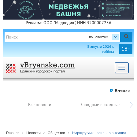
Реклама: ООО "Медведик", ИНН 3200007256
по новостям
8 августа 2026 г.
18+
суббота
Toggle
navigat
Брянск
Все новости
Заводные выходные
Главная
Новости
Общество
Маршрутчик насильно высадил