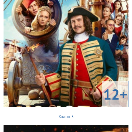
12+
Холоп 3