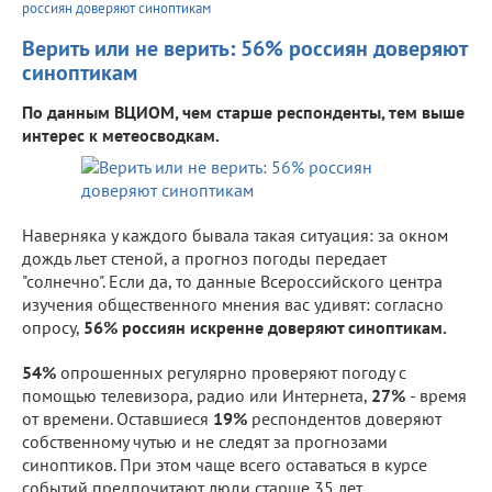
россиян доверяют синоптикам
Верить или не верить: 56% россиян доверяют
синоптикам
По данным ВЦИОМ, чем старше респонденты, тем выше
интерес к метеосводкам.
Наверняка у каждого бывала такая ситуация: за окном
дождь льет стеной, а прогноз погоды передает
"солнечно". Если да, то данные Всероссийского центра
изучения общественного мнения вас удивят: согласно
опросу,
56% россиян искренне доверяют синоптикам.
54%
опрошенных регулярно проверяют погоду с
помощью телевизора, радио или Интернета,
27%
- время
от времени. Оставшиеся
19%
респондентов доверяют
собственному чутью и не следят за прогнозами
синоптиков. При этом чаще всего оставаться в курсе
событий предпочитают люди старше 35 лет.