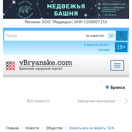
Реклама: ООО "Медведик", ИНН 3200007256
по новостям
6 августа 2026 г.
18+
четверг
Toggle
navigat
Брянск
Все новости
Заводные выходные
Главная
Новости
Общество
Верить или не верить: 56%