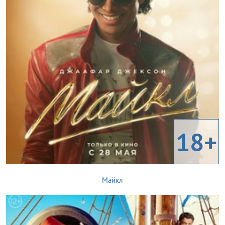
18+
Майкл