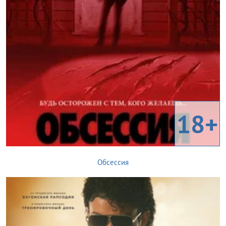
18+
Обсессия