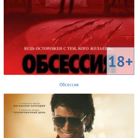
18+
Обсессия