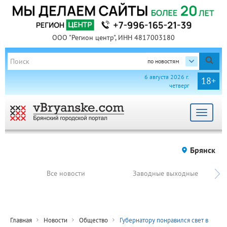
ООО "Регион центр", ИНН 4817003180
по новостям
6 августа 2026 г.
18+
четверг
Toggle
navigat
Брянск
Все новости
Заводные выходные
Главная
Новости
Общество
Губернатору понравился свет в