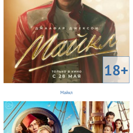
18+
Майкл