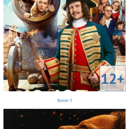
12+
Холоп 3