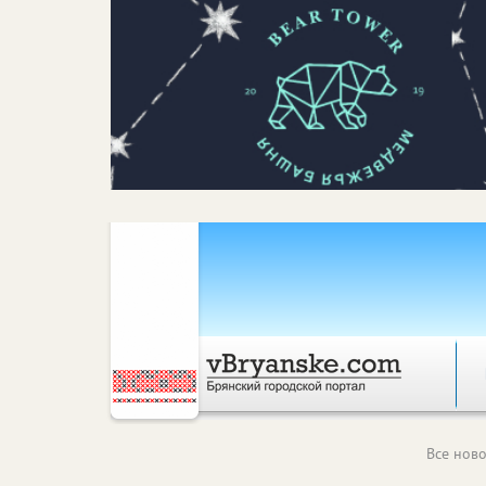
Все ново