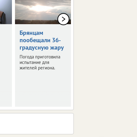
0+
Брянцам
Художникам
пообещали 36-
предложили
градусную жару
оставить след в
истории Брянска
Погода приготовила
испытание для
Скоро город
жителей региона.
превратится в
огромную творческую
мастерскую.