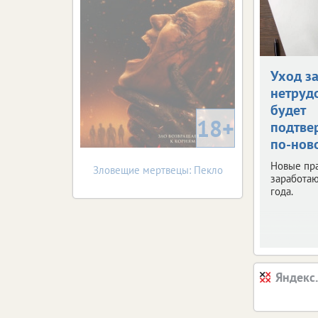
Уход з
нетруд
будет
18+
подтве
по-нов
Новые пр
Зловещие мертвецы: Пекло
заработаю
года.
Яндекс