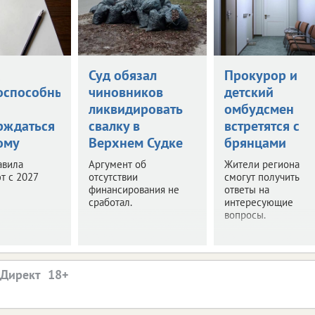
а
Суд обязал
Прокурор и
оспособными
чиновников
детский
ликвидировать
омбудсмен
рждаться
свалку в
встретятся с
ому
Верхнем Судке
брянцами
авила
Аргумент об
Жители региона
т с 2027
отсутствии
смогут получить
финансирования не
ответы на
сработал.
интересующие
вопросы.
.Директ