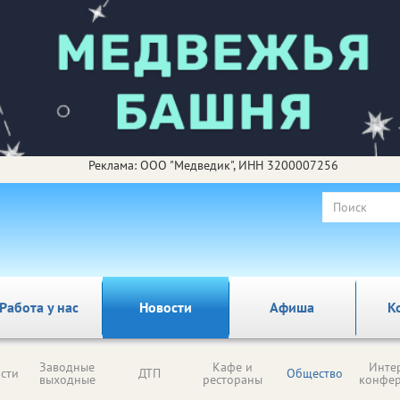
Реклама: ООО "Медведик", ИНН 3200007256
Работа у нас
Новости
Афиша
К
Заводные
Кафе и
Инте
сти
ДТП
Общество
выходные
рестораны
конфе