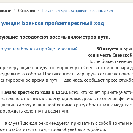
овости
Общество
По улицам Брянска пройдет крестный ход
 улицам Брянска пройдет крестный ход
рующие преодолеют восемь километров пути.
30 августа
в Брян
ход в честь Свенско
После божественной 
оре верующие пройдут по маршруту от Свенского монастыря д
едрального собора. Протяженность маршрута составляет окол
ентировочное время в пути — два часа, сообщает пресс-служба
Начало крестного хода в 11:30
. Всех, кто хочет принять участи
мательно отнестись к своему здоровью, реально оценив физич
дшении самочувствия необходимо сразу обратиться к медикам,
ровождать колонну на всем пути.
На случай дождя рекомендуется прихватить с собой зонты и
же позаботиться о том, чтобы обувь была удобной.