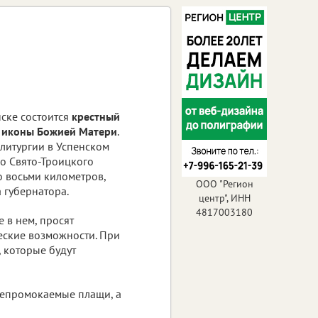
ске состоится
крестный
й иконы Божией Матери
.
литургии в Успенском
о Свято-Троицкого
о восьми километров,
ООО "Регион
 губернатора.
центр", ИНН
4817003180
е в нем, просят
еские возможности. При
 которые будут
 непромокаемые плащи, а