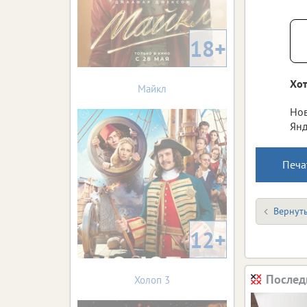
18+
Хот
Майкл
Нов
Янд
Печа
Вернуть
12+
Послед
Холоп 3