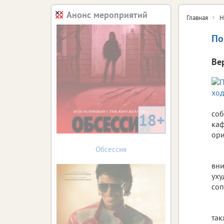
Анонс мероприятий
Главная
Н
По
Ве
соб
18+
каф
ори
Обсессия
вни
уху
соп
так