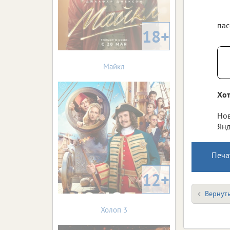
пас
18+
Майкл
Хот
Нов
Янд
Печа
12+
Вернуть
Холоп 3