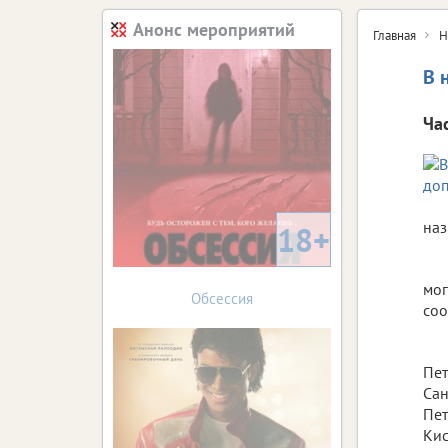
Анонс мероприятий
Главная
Н
В 
Ча
наз
18+
мог
Обсессия
соо
Пет
Сан
Пет
Кис