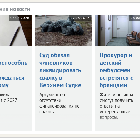
ние новости
07.08.2026
07.08.2026
06.0
а
Суд обязал
Прокурор и
оспособными
чиновников
детский
ликвидировать
омбудсмен
рждаться
свалку в
встретятся с
ому
Верхнем Судке
брянцами
авила
Аргумент об
Жители региона
т с 2027
отсутствии
смогут получить
финансирования не
ответы на
сработал.
интересующие
вопросы.