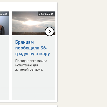
8.2026
05.08.2026
05.08.2026
0+
Брянцам
Художникам
пообещали 36-
предложили
градусную жару
оставить след в
истории Брянска
Погода приготовила
испытание для
Скоро город
жителей региона.
превратится в
огромную творческую
мастерскую.