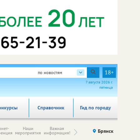
18+
по новостям
7 августа 2026 г.
пятница
онкурсы
Справочник
Гид по городу
Н
рнет-
Наши
Важная
Происшествия
Брянск
Здоровье
комп
ренция
мероприятия
информация!
п
ре