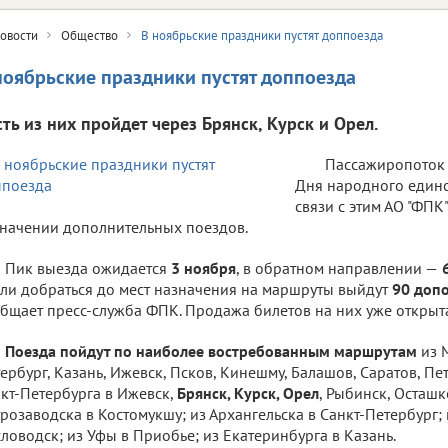
овости
Общество
В ноябрьские праздники пустят доппоезда
ноябрьские праздники пустят доппоезда
сть из них пройдет через Брянск, Курск и Орел.
Пассажиропоток 
Дня народного единст
связи с этим АО "ФПК
начении дополнительных поездов.
Пик выезда ожидается
3 ноября
, в обратном направлении —
6
ли добраться до мест назначения на маршруты выйдут
90 доп
бщает пресс-служба ФПК. Продажа билетов на них уже открыт
Поезда пойдут по наиболее востребованным маршрутам
из 
ербург, Казань, Ижевск, Псков, Кинешму, Балашов, Саратов, Пет
кт-Петербурга в Ижевск,
Брянск, Курск, Орел
, Рыбинск, Осташк
розаводска в Костомукшу; из Архангельска в Санкт-Петербург; 
ловодск; из Уфы в Приобье; из Екатеринбурга в Казань.