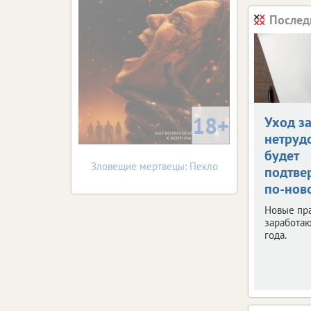
Послед
18+
Уход з
нетруд
будет
Зловещие мертвецы: Пекло
подтве
по-нов
Новые пр
заработаю
года.