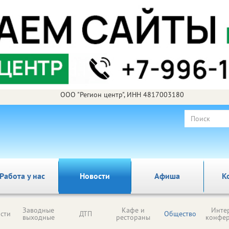
ООО "Регион центр", ИНН 4817003180
Работа у нас
Новости
Афиша
К
Заводные
Кафе и
Инте
сти
ДТП
Общество
выходные
рестораны
конфе