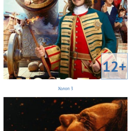
12+
Холоп 3