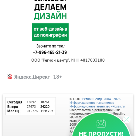
ООО "Регион центр", ИНН 4817003180
Яндекс.Директ
© ООО
"Регион центр" 2004 - 2026
Информационное наполнение:
Информационное агентство vRossii.ru
Свидетельство о регистрации СМИ
информационного агентства vRossii.ru
ИА № ФС 77‑35502
выдано РОСКОМНАДЗОРом 04 марта
2009г.
И. О. Главного редактора Нарыков А. Н.
Баннеры на портале размещаются на
НЕ ПРОПУСТИ!
правах рекламы.