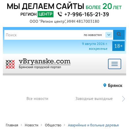
ООО "Регион центр", ИНН 4817003180
по новостям
9 августа 2026 г.
18+
воскресенье
Toggle
navigat
Брянск
Все новости
Заводные выходные
Главная
Новости
Общество
Аварийные и больные деревья