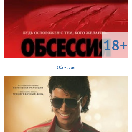
18+
Обсессия