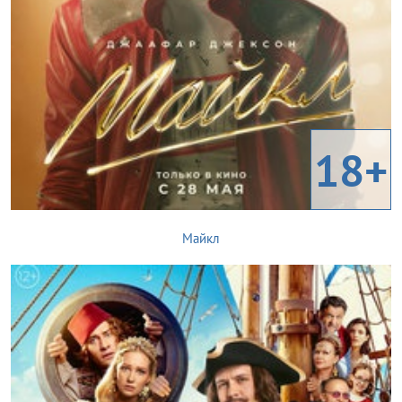
18+
Майкл