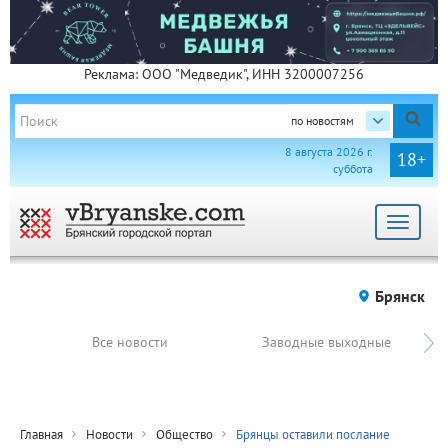
Реклама: ООО "Медведик", ИНН 3200007256
по новостям
8 августа 2026 г.
18+
суббота
Toggle
navigat
Брянск
Все новости
Заводные выходные
Главная
Новости
Общество
Брянцы оставили послание