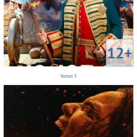
12+
Холоп 3