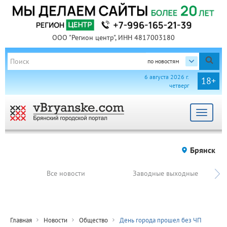
ООО "Регион центр", ИНН 4817003180
по новостям
6 августа 2026 г.
18+
четверг
Toggle
navigat
Брянск
Все новости
Заводные выходные
Главная
Новости
Общество
День города прошел без ЧП