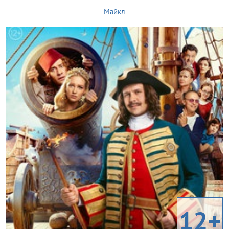
Майкл
12+