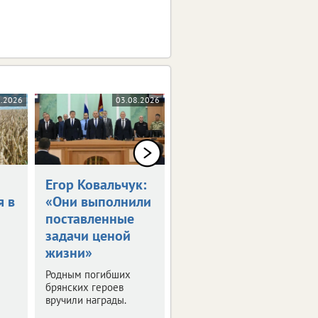
8.2026
03.08.2026
03.08.2026
Егор Ковальчук:
Синоптики
я в
«Они выполнили
пообещали 30-
поставленные
градусную жару
задачи ценой
в ЦФО
жизни»
Выяснили, где будет
особенно жарко. О
Родным погибших
погоде в регионах
брянских героев
присутствия ИА
вручили награды.
vRossii.ru в ближайшие