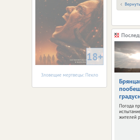
Вернуть
Послед
18+
Зловещие мертвецы: Пекло
Брянца
пообещ
градус
Погода пр
испытани
жителей р