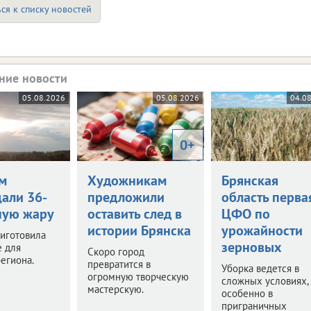
ся к списку новостей
ние новости
05.08.2026
05.08.2026
04.0
0+
м
Художникам
Брянская
али 36-
предложили
область перва
ную жару
оставить след в
ЦФО по
истории Брянска
урожайности
иготовила
зерновых
е для
Скоро город
егиона.
превратится в
Уборка ведется в
огромную творческую
сложных условиях,
мастерскую.
особенно в
приграничных