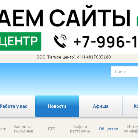
ООО "Регион центр", ИНН 4817003180
Работа у нас
Новости
Афиша
К
Заводные
Кафе и
Инте
сти
ДТП
Общество
выходные
рестораны
конфе