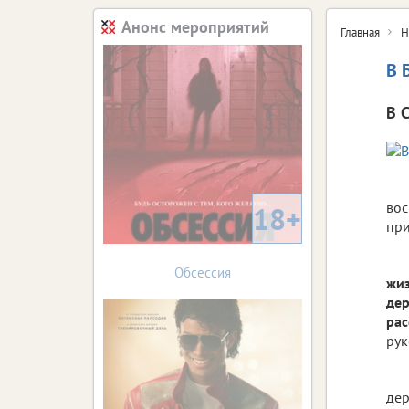
Анонс мероприятий
Главная
Н
В 
В 
вос
18+
при
Обсессия
жиз
дер
рас
рук
дер