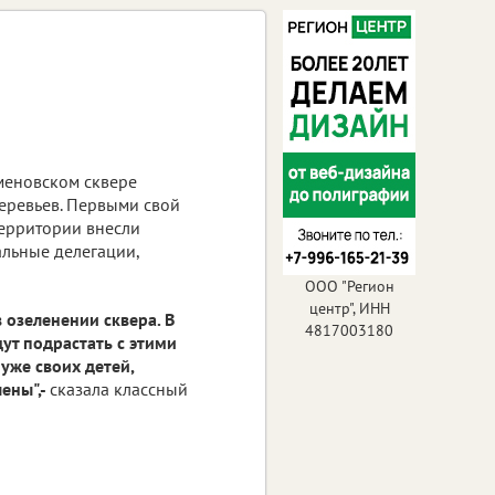
еменовском сквере
деревьев. Первыми свой
территории внесли
льные делегации,
ООО "Регион
центр", ИНН
в озеленении сквера. В
4817003180
ут подрастать с этими
 уже своих детей,
ены",-
сказала классный