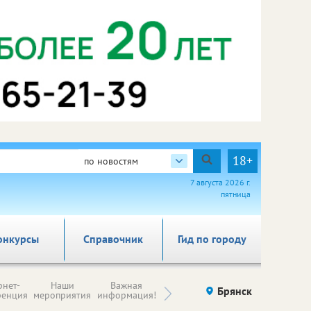
18+
по новостям
7 августа 2026 г.
пятница
онкурсы
Справочник
Гид по городу
Н
рнет-
Наши
Важная
Происшествия
Брянск
Здоровье
комп
ренция
мероприятия
информация!
п
ре