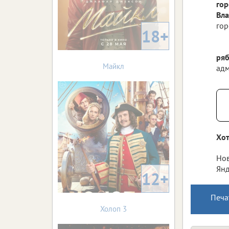
гор
Вла
гор
18+
ря
Майкл
адм
Хот
Нов
Янд
12+
Печа
Холоп 3