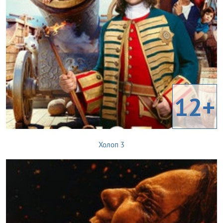
12+
Холоп 3