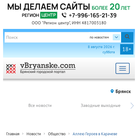
ООО "Регион центр", ИНН 4817003180
по новостям
8 августа 2026 г.
18+
суббота
Toggle
navigat
Брянск
Все новости
Заводные выходные
Главная
Новости
Общество
Аллею Героев в Карачеве