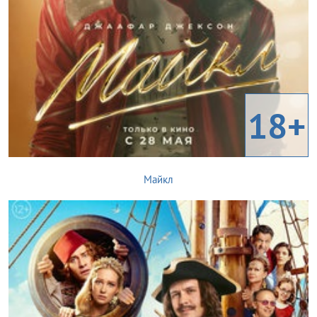
18+
Майкл