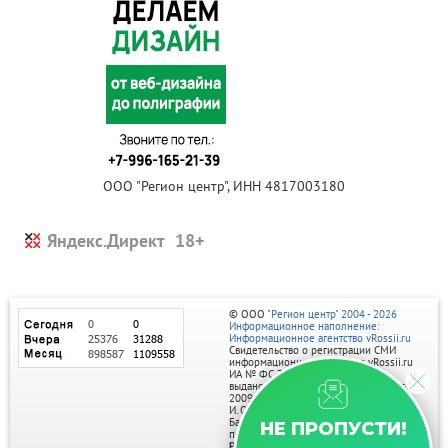
ООО "Регион центр", ИНН 4817003180
Яндекс.Директ
© ООО
"Регион центр" 2004 - 2026
Информационное наполнение:
Информационное агентство vRossii.ru
Свидетельство о регистрации СМИ
информационного агентства vRossii.ru
ИА № ФС 77‑35502
выдано РОСКОМНАДЗОРом 04 марта
2009г.
И. О. Главного редактора Нарыков А. Н.
Баннеры на портале размещаются на
НЕ ПРОПУСТИ!
правах рекламы.
Реклама на портале: