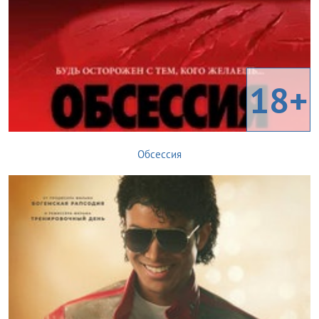
18+
Обсессия