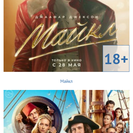
18+
Майкл