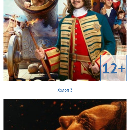
12+
Холоп 3