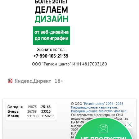
ООО "Регион центр", ИНН 4817003180
Яндекс.Директ
© ООО
"Регион центр" 2004 - 2026
Информационное наполнение:
Информационное агентство vRossii.ru
Свидетельство о регистрации СМИ
информационного агентства vRossii.ru
ИА № ФС 77‑35502
выдано РОСКОМНАДЗОРом 04 марта
2009г.
И. О. Главного редактора Нарыков А. Н.
Баннеры на портале размещаются на