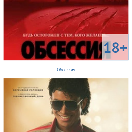
18+
Обсессия