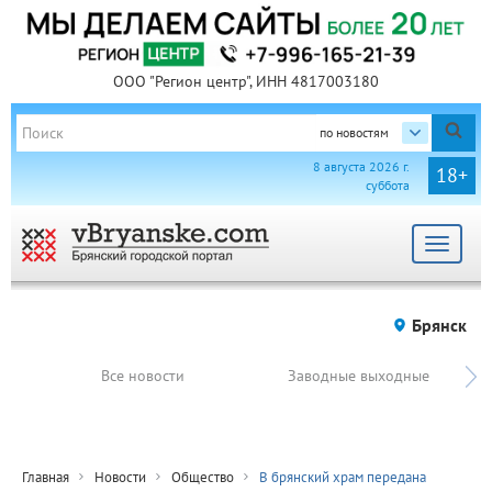
ООО "Регион центр", ИНН 4817003180
по новостям
8 августа 2026 г.
18+
суббота
Toggle
navigat
Брянск
Все новости
Заводные выходные
Главная
Новости
Общество
В брянский храм передана