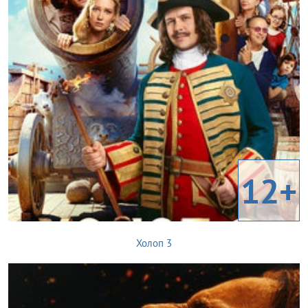
12+
Холоп 3