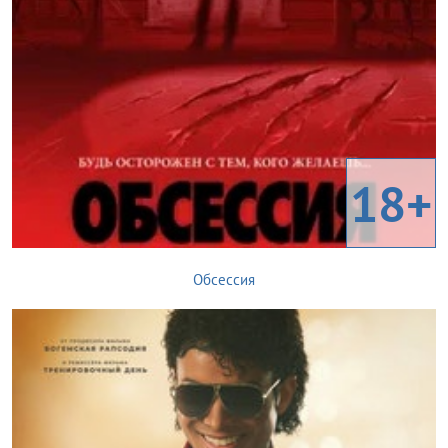
18+
Обсессия