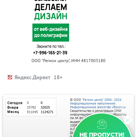
ООО "Регион центр", ИНН 4817003180
Яндекс.Директ
© ООО
"Регион центр" 2004 - 2026
Информационное наполнение:
Информационное агентство vRossii.ru
Свидетельство о регистрации СМИ
информационного агентства vRossii.ru
ИА № ФС 77‑35502
выдано РОСКОМНАДЗОРом 04 марта
2009г.
И. О. Главного редактора Нарыков А. Н.
Баннеры на портале размещаются на
НЕ ПРОПУСТИ!
правах рекламы.