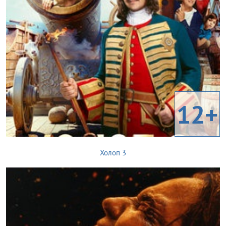
12+
Холоп 3