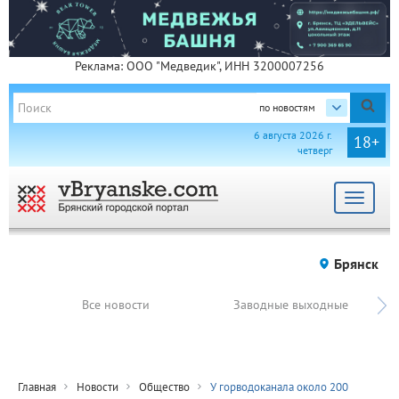
Реклама: ООО "Медведик", ИНН 3200007256
по новостям
6 августа 2026 г.
18+
четверг
Toggle
navigat
Брянск
Все новости
Заводные выходные
Главная
Новости
Общество
У горводоканала около 200