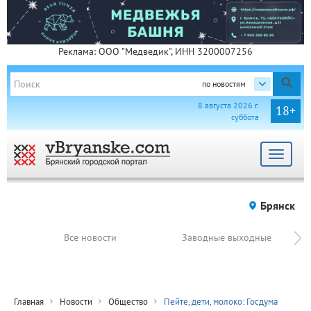
Реклама: ООО "Медведик", ИНН 3200007256
по новостям
8 августа 2026 г.
18+
суббота
Toggle
navigat
Брянск
Все новости
Заводные выходные
Главная
Новости
Общество
Пейте, дети, молоко: Госдума