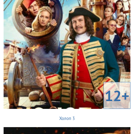
12+
Холоп 3