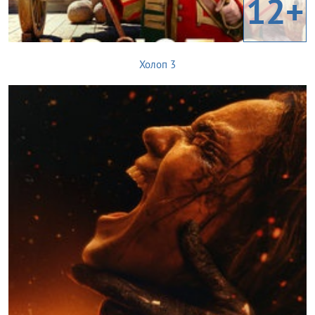
12+
Холоп 3