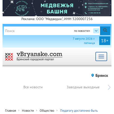
Реклама: ООО "Медведик", ИНН 3200007256
по новостям
7 августа 2026 г.
18+
пятница
Toggle
navigat
Брянск
Все новости
Заводные выходные
Главная
Новости
Общество
Педагогу достаточно быть