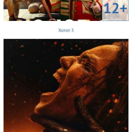
12+
Холоп 3