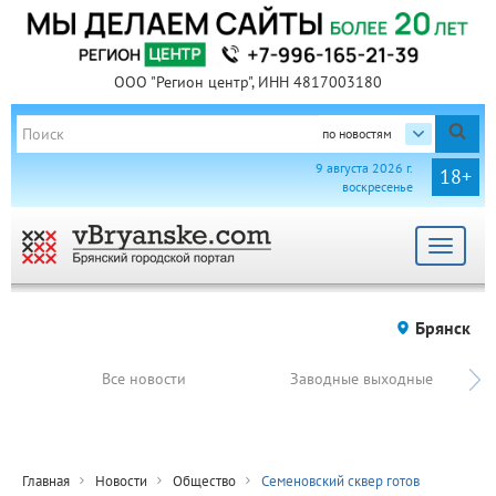
ООО "Регион центр", ИНН 4817003180
по новостям
9 августа 2026 г.
18+
воскресенье
Toggle
navigat
Брянск
Все новости
Заводные выходные
Главная
Новости
Общество
Семеновский сквер готов