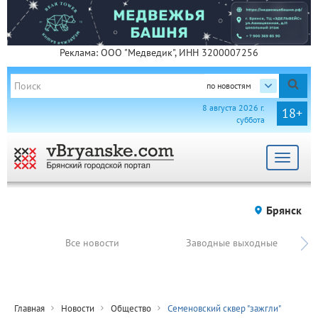
Реклама: ООО "Медведик", ИНН 3200007256
по новостям
8 августа 2026 г.
18+
суббота
Toggle
navigat
Брянск
Все новости
Заводные выходные
Главная
Новости
Общество
Семеновский сквер "зажгли"