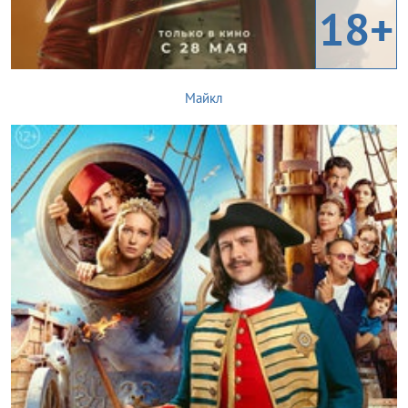
18+
Майкл