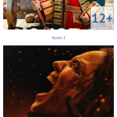
12+
Холоп 3