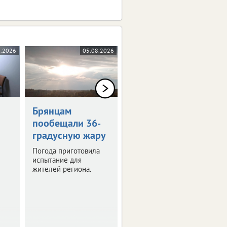
8.2026
05.08.2026
05.08.2026
0+
Брянцам
Художникам
пообещали 36-
предложили
градусную жару
оставить след в
истории Брянска
Погода приготовила
испытание для
Скоро город
жителей региона.
превратится в
огромную творческую
мастерскую.