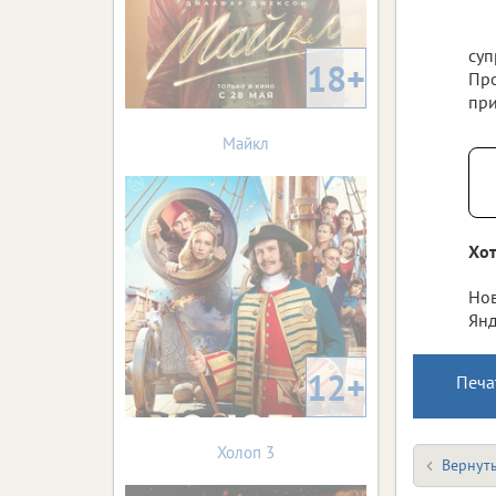
суп
18+
Про
при
Майкл
Хот
Нов
Янд
12+
Печа
Холоп 3
Вернуть