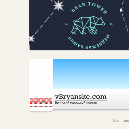
Все ново