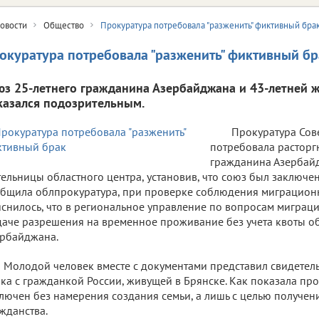
овости
Общество
Прокуратура потребовала "разженить" фиктивный бра
окуратура потребовала "разженить" фиктивный бр
юз 25-летнего гражданина Азербайджана и 43-летней 
казался подозрительным.
Прокуратура Сов
потребовала расторгн
гражданина Азербайд
ельницы областного центра, установив, что союз был заключе
бщила облпрокуратура, при проверке соблюдения миграционн
снилось, что в региональное управление по вопросам миграци
аче разрешения на временное проживание без учета квоты о
рбайджана.
Молодой человек вместе с документами представил свидетел
ка с гражданкой России, живущей в Брянске. Как показала пр
лючен без намерения создания семьи, а лишь с целью получен
жданства.