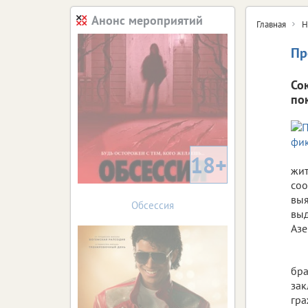
Анонс мероприятий
Главная
Н
Пр
Со
по
18+
жит
соо
выя
Обсессия
выд
Азе
бра
зак
гра