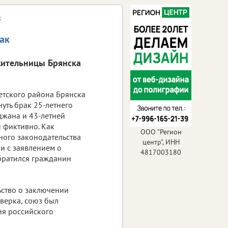
к
ак
жительницы Брянска
етского района Брянска
уть брак 25-летнего
жана и 43-летней
н фиктивно. Как
ООО "Регион
ого законодательства
центр", ИНН
и с заявлением о
4817003180
братился гражданин
ьство о заключении
оверка, союз был
ия российского