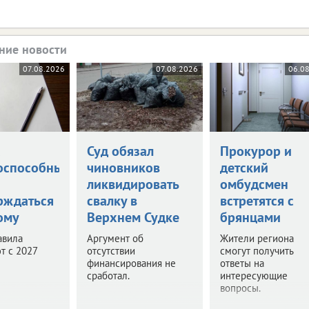
ние новости
07.08.2026
07.08.2026
06.0
а
Суд обязал
Прокурор и
оспособными
чиновников
детский
ликвидировать
омбудсмен
рждаться
свалку в
встретятся с
ому
Верхнем Судке
брянцами
авила
Аргумент об
Жители региона
т с 2027
отсутствии
смогут получить
финансирования не
ответы на
сработал.
интересующие
вопросы.