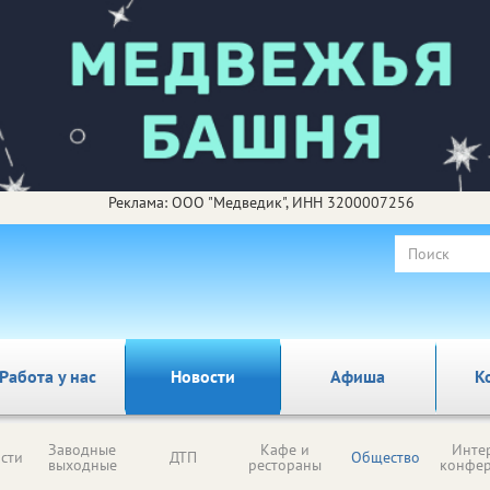
Реклама: ООО "Медведик", ИНН 3200007256
Работа у нас
Новости
Афиша
К
Заводные
Кафе и
Инте
сти
ДТП
Общество
выходные
рестораны
конфе