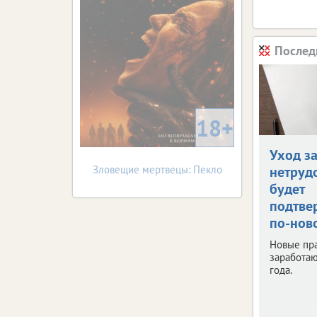
Послед
18+
Уход з
Зловещие мертвецы: Пекло
нетруд
будет
подтве
по-нов
Новые пр
заработаю
года.