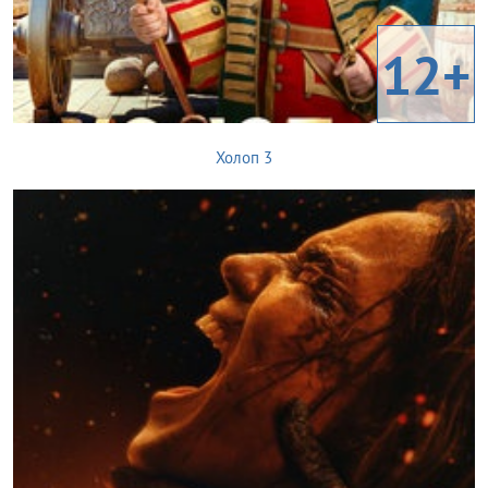
12+
Холоп 3