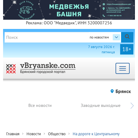
Реклама: ООО "Медведик", ИНН 3200007256
по новостям
7 августа 2026 г.
18+
пятница
Toggle
navigat
Брянск
Все новости
Заводные выходные
Главная
Новости
Общество
На дороге к Центральному