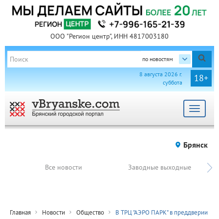
ООО "Регион центр", ИНН 4817003180
по новостям
8 августа 2026 г.
18+
суббота
Toggle
navigat
Брянск
Все новости
Заводные выходные
Главная
Новости
Общество
В ТРЦ "АЭРО ПАРК" в преддверии