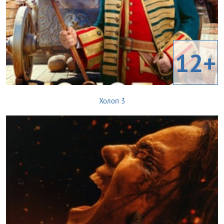
12+
Холоп 3