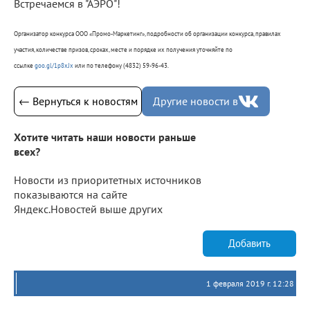
Встречаемся в "АЭРО"!
Организатор конкурса ООО «Промо-Маркетинг», подробности об организации конкурса, правилах
участия, количестве призов, сроках, месте и порядке их получения уточняйте по
ссылке
goo.gl/1p8xJx
или по телефону (4832) 59-96-43.
← Вернуться к новостям
Другие новости в
Хотите читать наши новости раньше
всех?
Новости из приоритетных источников
показываются на сайте
Яндекс.Новостей выше других
Добавить
1 февраля 2019 г. 12:28